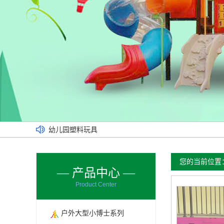
幼儿园塑料玩具
幼儿园玩具乐园
南乐安装现场
您的当前位置
— 产品中心 —
姚村幼儿园
Product Center
义乌城小区
幼儿园塑胶绿垫
户外大型小博士系列