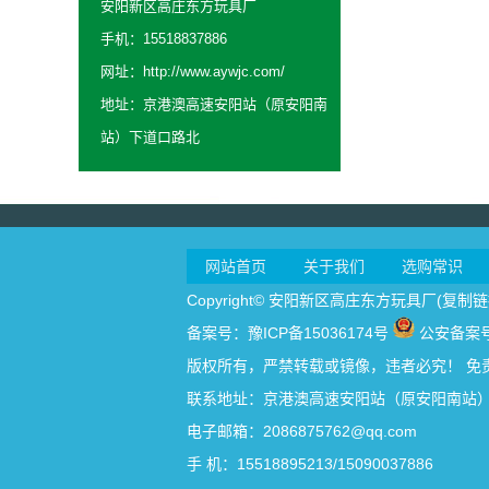
安阳新区高庄东方玩具厂
手机：15518837886
网址：
http://www.aywjc.com/
地址：京港澳高速安阳站（原安阳南
站）下道口路北
网站首页
关于我们
选购常识
Copyright© 安阳新区高庄东方玩具厂(
复制链
备案号：
豫ICP备15036174号
公安备案号：
版权所有，严禁转载或镜像，违者必究！
免
联系地址：京港澳高速安阳站（原安阳南站
电子邮箱：2086875762@qq.com
手 机：15518895213/15090037886