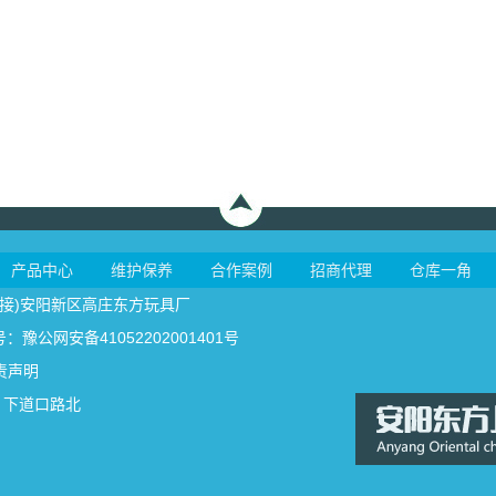
产品中心
维护保养
合作案例
招商代理
仓库一角
接
)安阳新区高庄东方玩具厂
豫公网安备41052202001401号
责声明
）下道口路北