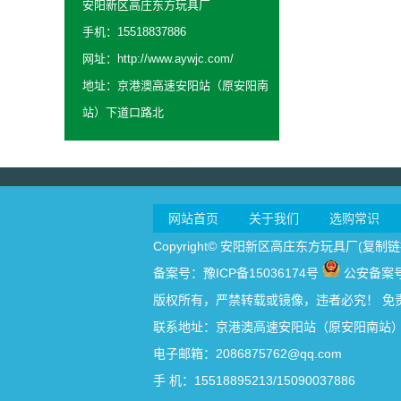
安阳新区高庄东方玩具厂
手机：15518837886
网址：
http://www.aywjc.com/
地址：京港澳高速安阳站（原安阳南
站）下道口路北
网站首页
关于我们
选购常识
Copyright© 安阳新区高庄东方玩具厂(
复制链
备案号：
豫ICP备15036174号
公安备案号：
版权所有，严禁转载或镜像，违者必究！
免
联系地址：京港澳高速安阳站（原安阳南站
电子邮箱：2086875762@qq.com
手 机：15518895213/15090037886