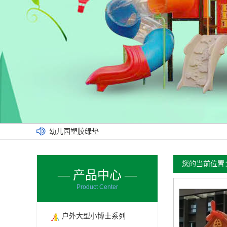
幼儿园塑料玩具
幼儿园玩具乐园
南乐安装现场
您的当前位置
— 产品中心 —
姚村幼儿园
Product Center
义乌城小区
幼儿园塑胶绿垫
户外大型小博士系列