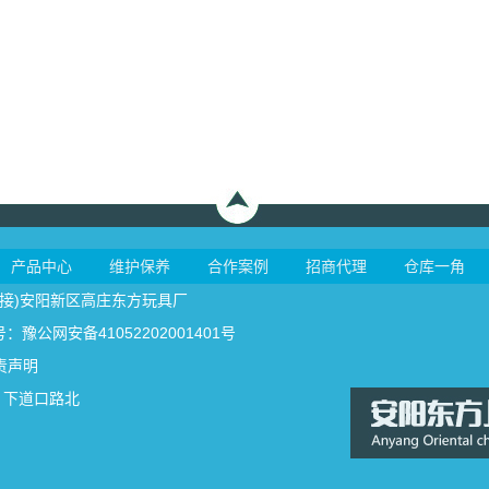
产品中心
维护保养
合作案例
招商代理
仓库一角
接
)安阳新区高庄东方玩具厂
豫公网安备41052202001401号
责声明
）下道口路北